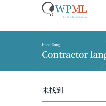
跳
到
内
Hong Kong
容
Contractor la
未找到