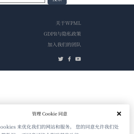
关于WPML
GDPR与隐私政策
（在
加入我们的团队
新
（在
（在
（在
窗
新
新
新
口
窗
窗
窗
中
口
口
口
打
中
中
中
开）
打
打
打
开）
开）
开）
管理 Cookie 同意
cookies 来优化我们的网站和服务。 您的同意允许我们处