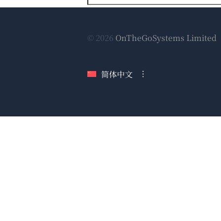
© 2026
OnTheGoSystems Limited
简体中文