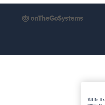
（在
新
窗
口
中
打
开）
我们使用 