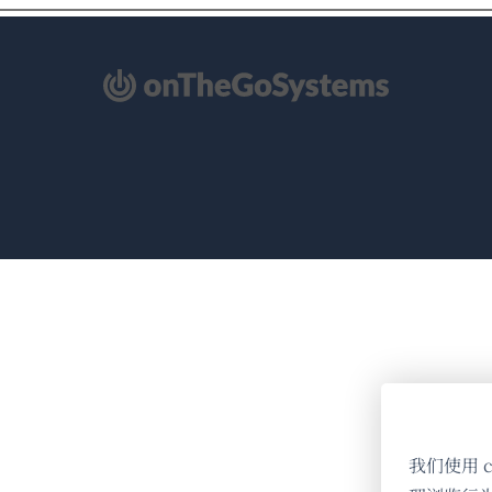
（在
新
窗
口
中
打
开）
我们使用 