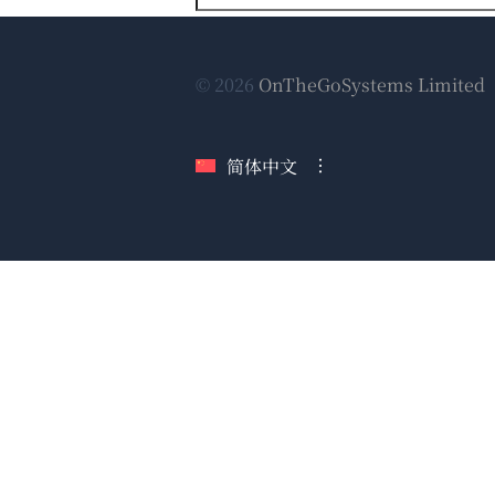
© 2026
OnTheGoSystems Limited
简体中文