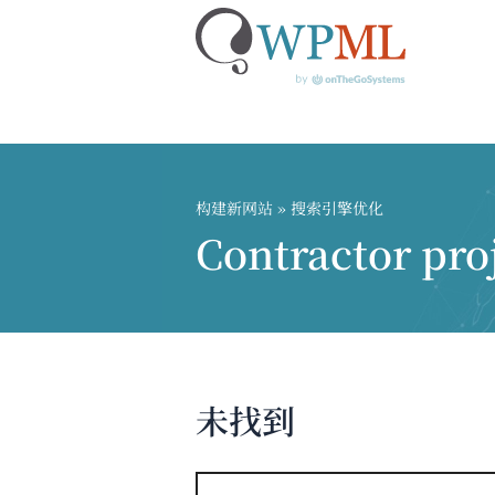
跳
到
内
构建新网站
» 搜索引擎优化
容
Contractor pro
未找到