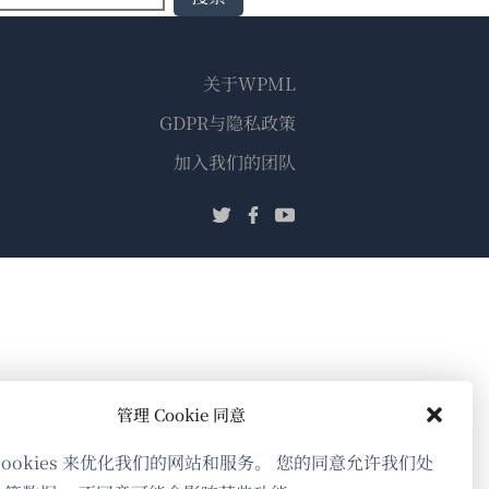
关于WPML
GDPR与隐私政策
（在
加入我们的团队
新
（在
（在
（在
窗
新
新
新
口
窗
窗
窗
中
口
口
口
打
中
中
中
开）
打
打
打
开）
开）
开）
管理 Cookie 同意
cookies 来优化我们的网站和服务。 您的同意允许我们处