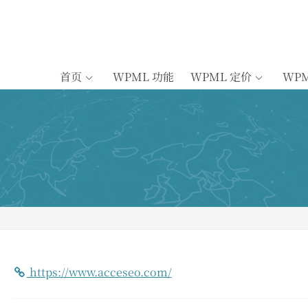
首页
WPML 功能
WPML 定价
WP
https://www.acceseo.com/