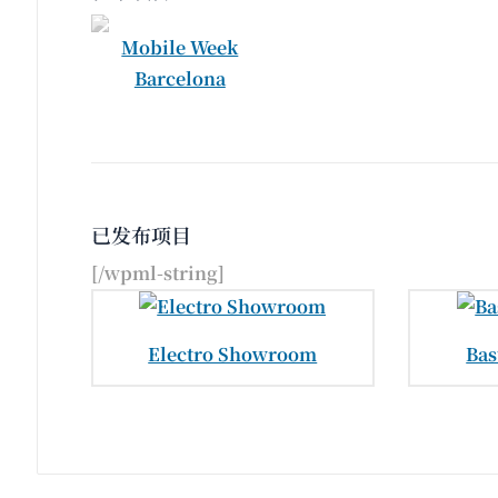
Mobile Week
Barcelona
已发布项目
[/wpml-string]
Electro Showroom
Bas