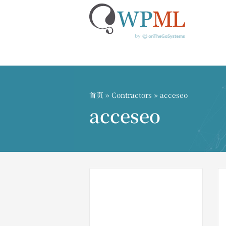
跳
到
内
首页
»
Contractors
» acceseo
容
acceseo