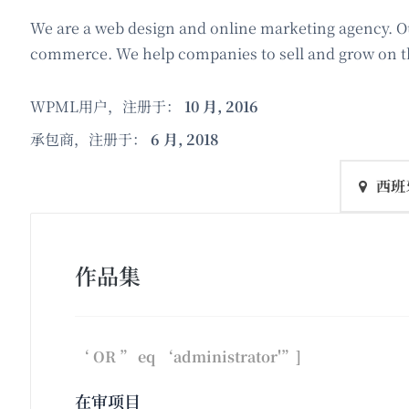
We are a web design and online marketing agency. Ou
commerce. We help companies to sell and grow on th
WPML用户，注册于：
10 月, 2016
承包商，注册于：
6 月, 2018
西班
作品集
‘ OR ” eq ‘administrator'”]
在审项目