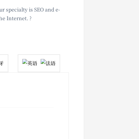
r specialty is SEO and e-
e Internet. ?
牙