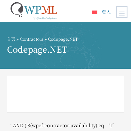
登入
跳
到
内
首页
»
Contractors
» Codepage.NET
容
Codepage.NET
‘ AND ( $(wpcf-contractor-availability) eq ‘1’