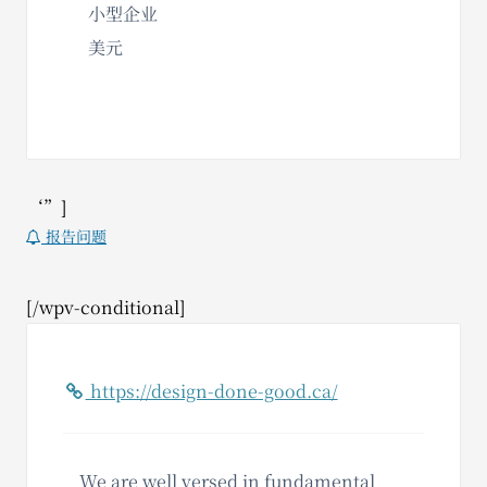
小型企业
美元
‘”]
报告问题
[/wpv-conditional]
https://design-done-good.ca/
We are well versed in fundamental