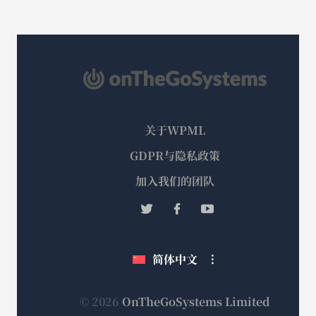
关于WPML
GDPR与隐私政策
（在
加入我们的团队
新
（在
（在
（在
窗
新
新
新
口
窗
窗
窗
简体中文
中
口
口
口
打
中
中
中
打
打
打
开）
（在
© 2026
OnTheGoSystems Limited
开）
开）
开）