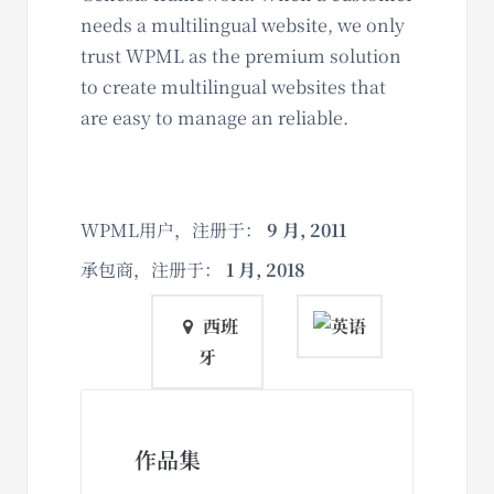
needs a multilingual website, we only
trust WPML as the premium solution
to create multilingual websites that
are easy to manage an reliable.
WPML用户，注册于：
9 月, 2011
承包商，注册于：
1 月, 2018
西班
牙
作品集