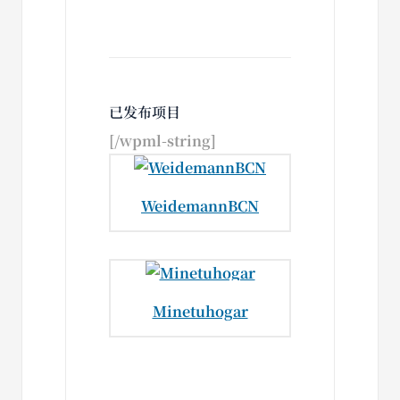
已发布项目
[/wpml-string]
WeidemannBCN
Minetuhogar