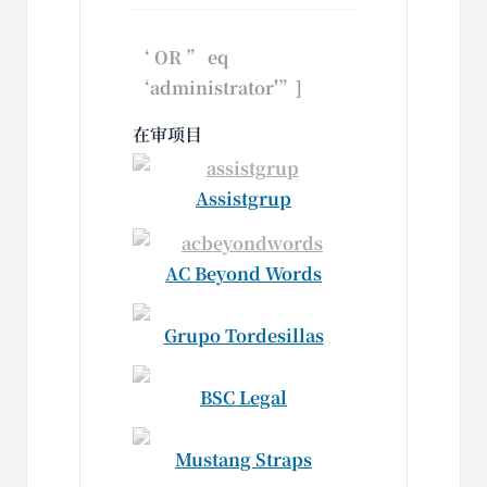
‘ OR ” eq
‘administrator'”]
在审项目
Assistgrup
AC Beyond Words
Grupo Tordesillas
BSC Legal
Mustang Straps