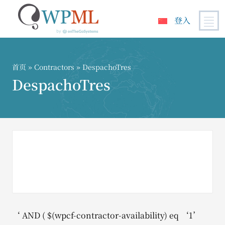
登入
跳
到
内
首页
»
Contractors
» DespachoTres
容
DespachoTres
‘ AND ( $(wpcf-contractor-availability) eq ‘1’