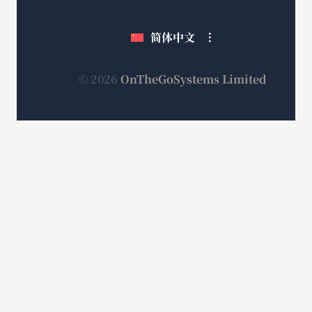
新
新
新
口
窗
窗
窗
简体中文
中
口
口
口
打
中
中
中
打
打
打
开）
（在
© 2026
OnTheGoSystems Limited
开）
开）
开）
新
窗
口
中
打
开）