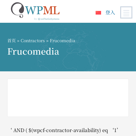
登入
跳
到
内
首页
»
Contractors
» Frucomedia
容
Frucomedia
‘ AND ( $(wpcf-contractor-availability) eq ‘1’