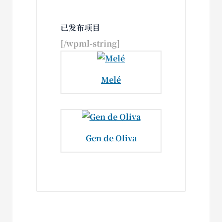
已发布项目
[/wpml-string]
Melé
Gen de Oliva