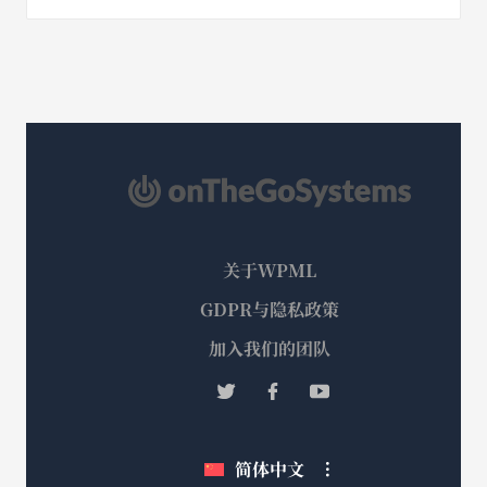
关于WPML
GDPR与隐私政策
（在
加入我们的团队
新
（在
（在
（在
窗
新
新
新
口
窗
窗
窗
简体中文
中
口
口
口