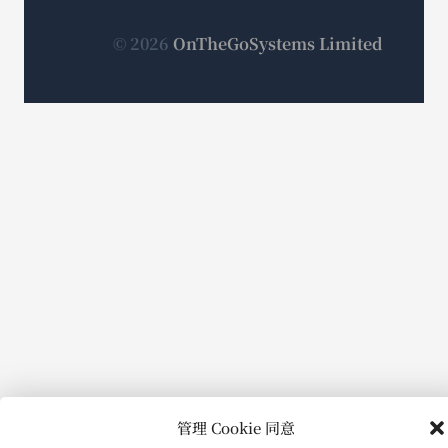
打
中
中
中
打
打
打
开）
（在
© 2026
OnTheGoSystems Limited
开）
开）
开）
新
窗
口
中
打
开）
管理 Cookie 同意