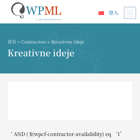
登入
跳
到
内
首页
»
Contractors
» Kreativne ideje
容
Kreativne ideje
‘ AND ( $(wpcf-contractor-availability) eq ‘1’