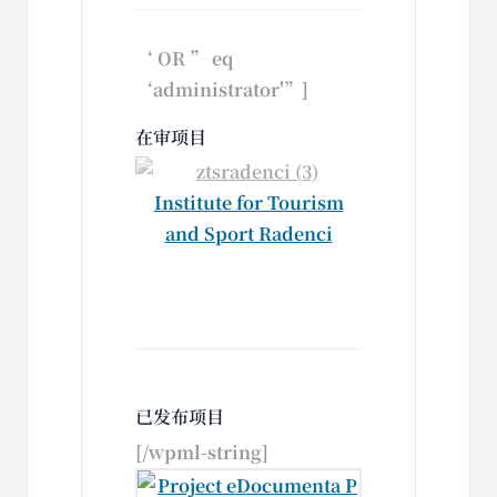
‘ OR ” eq
‘administrator'”]
在审项目
Institute for Tourism
and Sport Radenci
已发布项目
[/wpml-string]