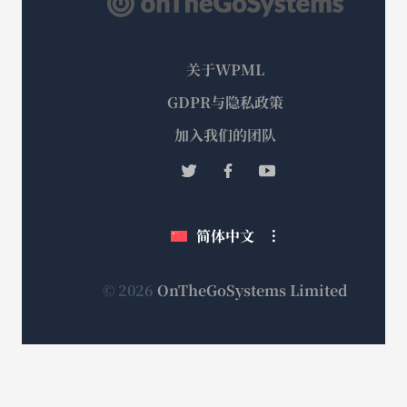
关于WPML
GDPR与隐私政策
（在
加入我们的团队
新
（在
（在
（在
窗
新
新
新
口
窗
窗
窗
简体中文
中
口
口
口
打
中
中
中
打
打
打
开）
（在
© 2026
OnTheGoSystems Limited
开）
开）
开）
新
窗
口
中