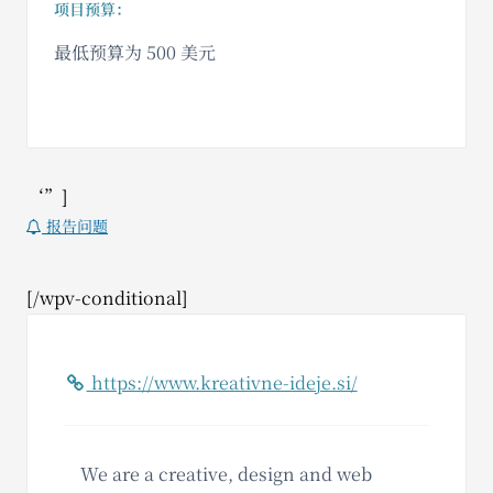
项目预算：
最低预算为 500 美元
‘”]
报告问题
[/wpv-conditional]
https://www.kreativne-ideje.si/
We are a creative, design and web