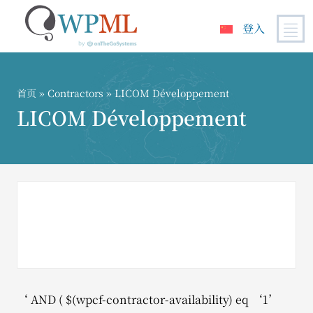
登入
跳
到
内
首页
»
Contractors
» LICOM Développement
容
LICOM Développement
‘ AND ( $(wpcf-contractor-availability) eq ‘1’