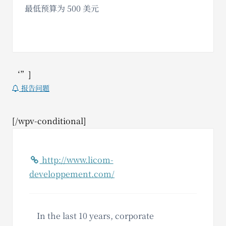
最低预算为 500 美元
‘”]
报告问题
[/wpv-conditional]
http://www.licom-
developpement.com/
In the last 10 years, corporate