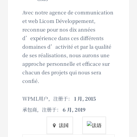
Avec notre agence de communication
et web Licom Développement,
reconnue pour nos dix années
d’expérience dans ces différents
domaines d’activité et par la qualité
de ses réalisations, nous aurons une
approche personnelle et efficace sur
chacun des projets qui nous sera
confié.
WPML用户，注册于：
1 月, 2015
承包商，注册于：
6 月, 2019
法国