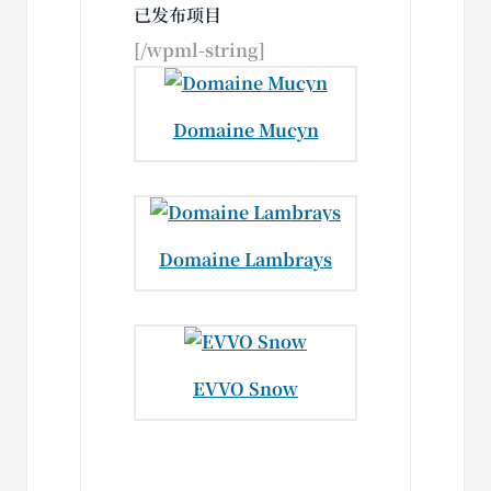
已发布项目
[/wpml-string]
Domaine Mucyn
Domaine Lambrays
EVVO Snow