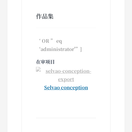
作品集
‘ OR ” eq
‘administrator'”]
在审项目
Selvao conception