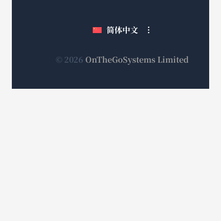
窗
新
新
新
口
窗
窗
窗
简体中文
中
口
口
口
打
中
中
中
打
打
打
开）
（在
© 2026
OnTheGoSystems Limited
开）
开）
开）
新
窗
口
中
打
开）