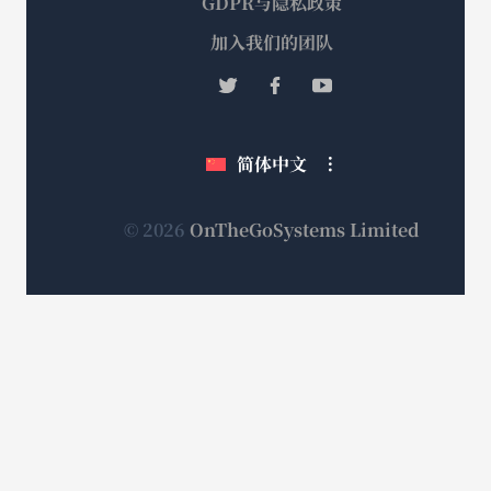
GDPR与隐私政策
（在
加入我们的团队
新
（在
（在
（在
窗
新
新
新
口
窗
窗
窗
简体中文
中
口
口
口
打
中
中
中
打
打
打
开）
（在
© 2026
OnTheGoSystems Limited
开）
开）
开）
新
窗
口
中
打
开）