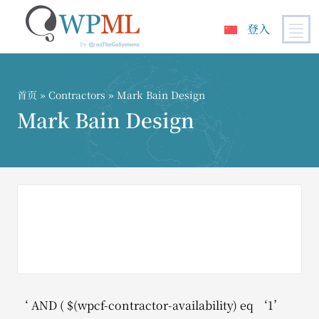
登入
跳
到
内
首页
»
Contractors
» Mark Bain Design
容
Mark Bain Design
‘ AND ( $(wpcf-contractor-availability) eq ‘1’