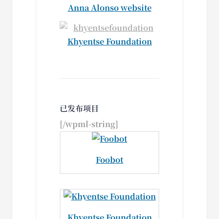
Anna Alonso website
Khyentse Foundation
已发布项目
[/wpml-string]
Foobot
Khyentse Foundation