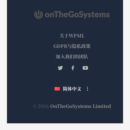
关于WPML
GDPR与隐私政策
（在
加入我们的团队
新
（在
（在
（在
窗
新
新
新
口
窗
窗
窗
简体中文
中
口
口
口
打
中
中
中
打
打
打
开）
（在
© 2026
OnTheGoSystems Limited
开）
开）
开）
新
窗