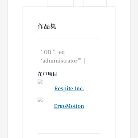
作品集
‘ OR ” eq
‘administrator'”]
在审项目
Respite Inc.
ErgoMotion