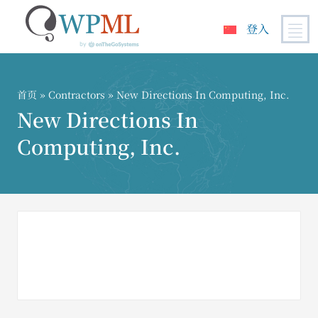
登入
跳
到
内
首页
»
Contractors
» New Directions In Computing, Inc.
容
New Directions In
Computing, Inc.