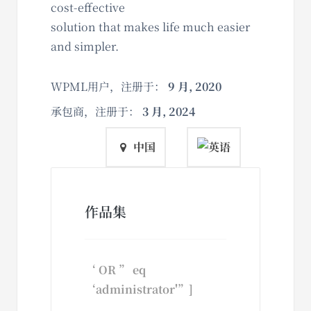
cost-effective
solution that makes life much easier
and simpler.
WPML用户，注册于：
9 月, 2020
承包商，注册于：
3 月, 2024
中国
作品集
‘ OR ” eq
‘administrator'”]