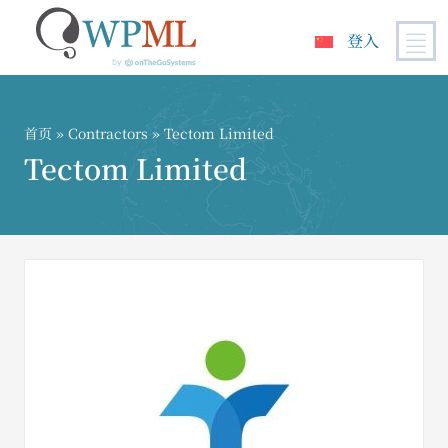
登入
跳
到
内
首页
»
Contractors
» Tectom Limited
容
Tectom Limited