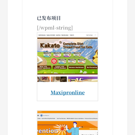
已发布项目
[/wpml-string]
Maxipronline