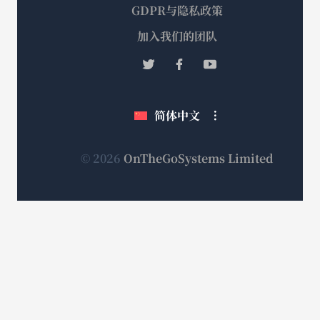
GDPR与隐私政策
（在
加入我们的团队
新
（在
（在
（在
窗
新
新
新
口
窗
窗
窗
简体中文
中
口
口
口
打
中
中
中
打
打
打
开）
（在
© 2026
OnTheGoSystems Limited
开）
开）
开）
新
窗
口
中
打
开）