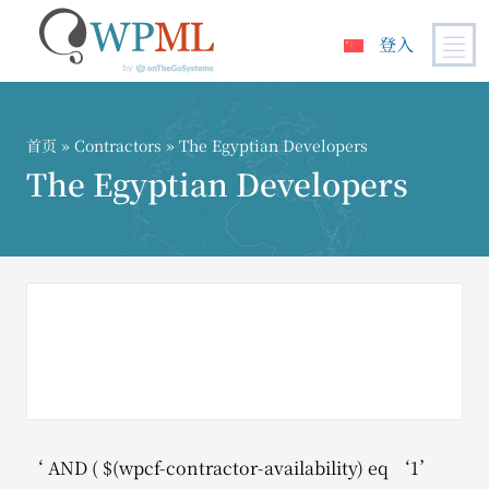
登入
跳
到
内
首页
»
Contractors
» The Egyptian Developers
容
The Egyptian Developers
‘ AND ( $(wpcf-contractor-availability) eq ‘1’