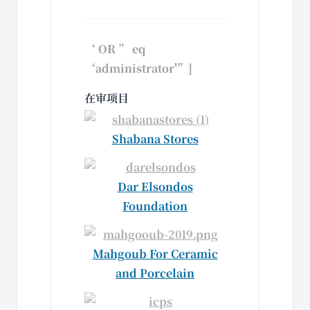
‘ OR ” eq
‘administrator'”]
在审项目
Shabana Stores
Dar Elsondos
Foundation
Mahgoub For Ceramic
and Porcelain