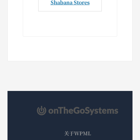
Shabana Stores
关于WPML