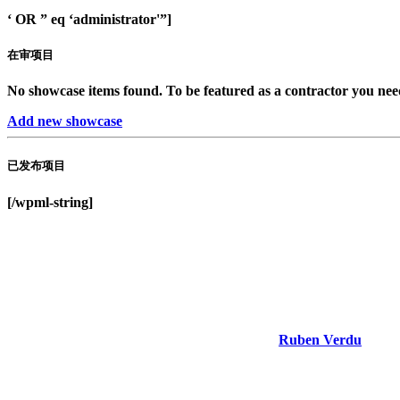
‘ OR ” eq ‘administrator'”]
在审项目
No showcase items found. To be featured as a contractor you need 
Add new showcase
已发布项目
[/wpml-string]
Ruben Verdu