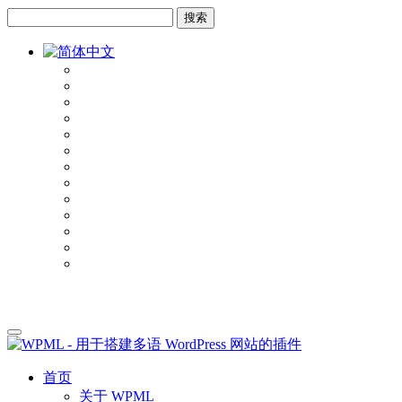
跳
跳
到
到
内
侧
容
边
栏
首页
关于 WPML