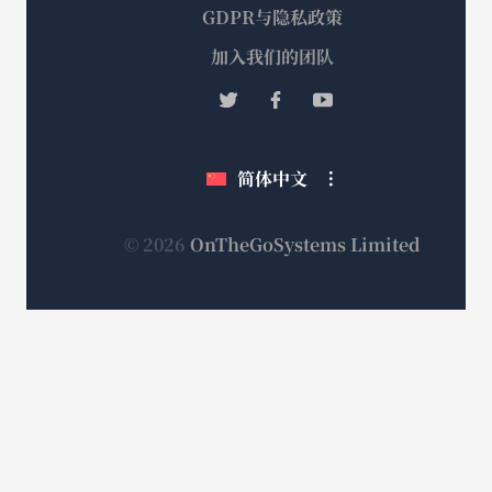
GDPR与隐私政策
（在
加入我们的团队
新
（在
（在
（在
窗
新
新
新
口
窗
窗
窗
简体中文
中
口
口
口
打
中
中
中
打
打
打
开）
（在
© 2026
OnTheGoSystems Limited
开）
开）
开）
新
窗
口
中
打
开）