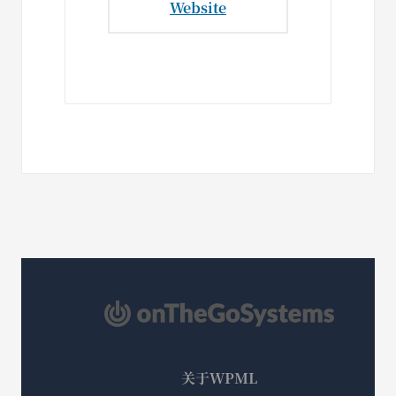
Website
关于WPML