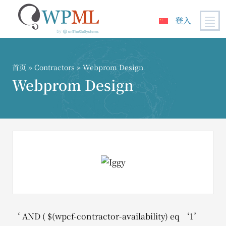
登入
跳
到
内
首页
»
Contractors
» Webprom Design
容
Webprom Design
‘ AND ( $(wpcf-contractor-availability) eq ‘1’