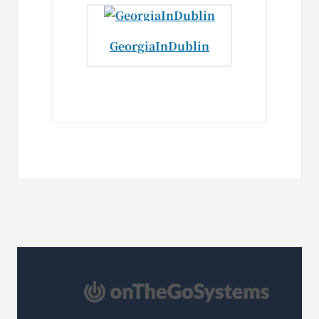
GeorgiaInDublin