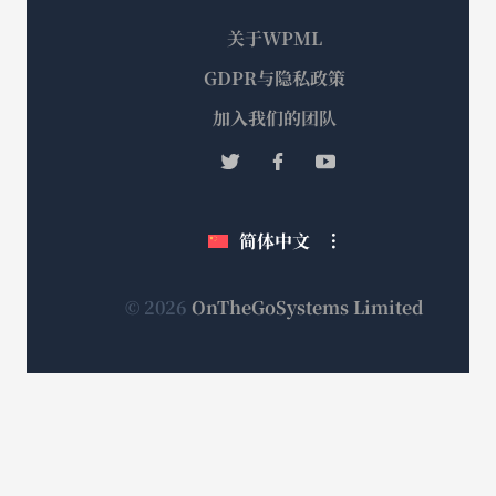
关于WPML
GDPR与隐私政策
（在
加入我们的团队
新
（在
（在
（在
窗
新
新
新
口
窗
窗
窗
简体中文
中
口
口
口
打
中
中
中
打
打
打
开）
（在
© 2026
OnTheGoSystems Limited
开）
开）
开）
新
窗
口
中
打
开）