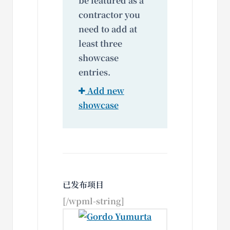
be featured as a
contractor you
need to add at
least three
showcase
entries.
Add new
showcase
已发布项目
[/wpml-string]