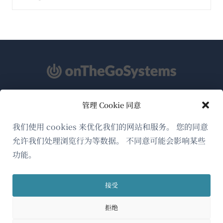
管理 Cookie 同意
关于WPML
GDPR与隐私政策
我们使用 cookies 来优化我们的网站和服务。 您的同意
允许我们处理浏览行为等数据。 不同意可能会影响某些
（在
加入我们的团队
功能。
新
（在
（在
（在
窗
新
新
新
口
接受
窗
窗
窗
简体中文
中
口
口
口
拒绝
打
中
中
中