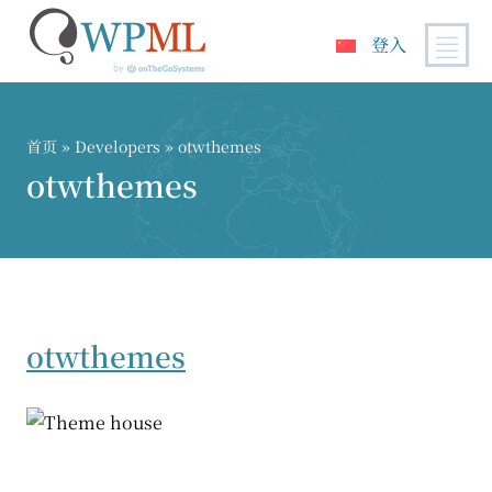
登入
跳
到
内
首页
» Developers » otwthemes
容
otwthemes
otwthemes