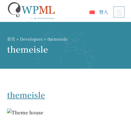
登入
跳
到
内
首页
» Developers » themeisle
容
themeisle
themeisle