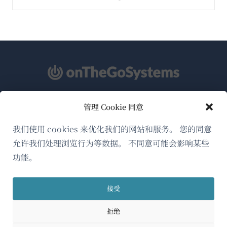
管理 Cookie 同意
关于WPML
GDPR与隐私政策
我们使用 cookies 来优化我们的网站和服务。 您的同意
允许我们处理浏览行为等数据。 不同意可能会影响某些
（在
加入我们的团队
功能。
新
（在
（在
（在
窗
新
新
新
口
接受
窗
窗
窗
简体中文
中
口
口
口
拒绝
打
中
中
中