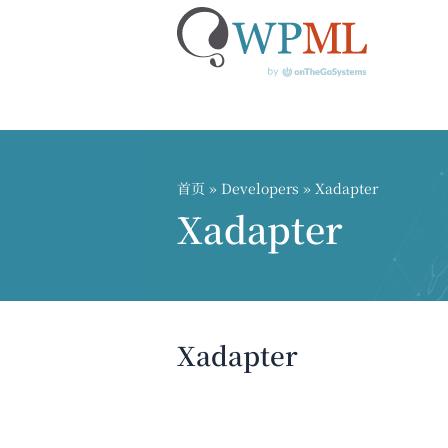
跳
到
内
首页
» Developers » Xadapter
容
Xadapter
Xadapter