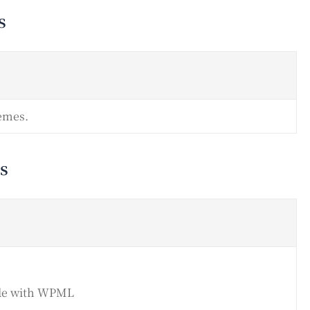
s
emes.
s
le with WPML