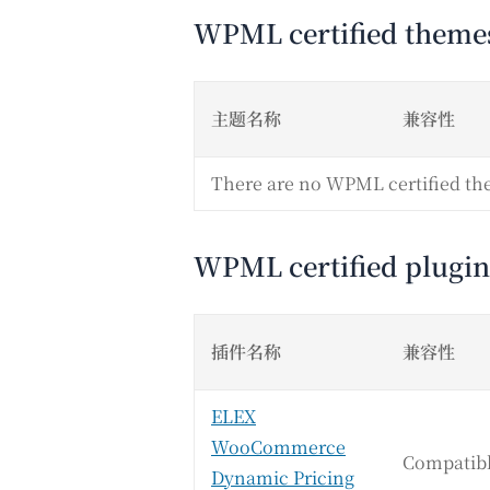
WPML certified theme
主题名称
兼容性
There are no WPML certified th
WPML certified plugin
插件名称
兼容性
ELEX
WooCommerce
Compatib
Dynamic Pricing