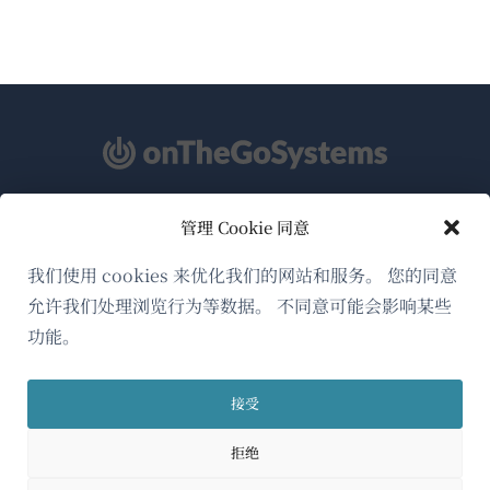
管理 Cookie 同意
关于WPML
GDPR与隐私政策
我们使用 cookies 来优化我们的网站和服务。 您的同意
允许我们处理浏览行为等数据。 不同意可能会影响某些
（在
加入我们的团队
功能。
新
（在
（在
（在
窗
新
新
新
口
接受
窗
窗
窗
简体中文
中
口
口
口
拒绝
打
中
中
中
（在
© 2026
OnTheGoSystems Limited
打
打
打