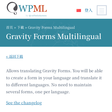
登入
跳
到
首页
» 下載 » Gravity Forms Multilingual
内
Gravity Forms Multilingual
容
« 返回下载
Allows translating Gravity Forms. You will be able
to create a form in your language and translate it
to different languages. No need to maintain
several forms, one per language.
See the changelog