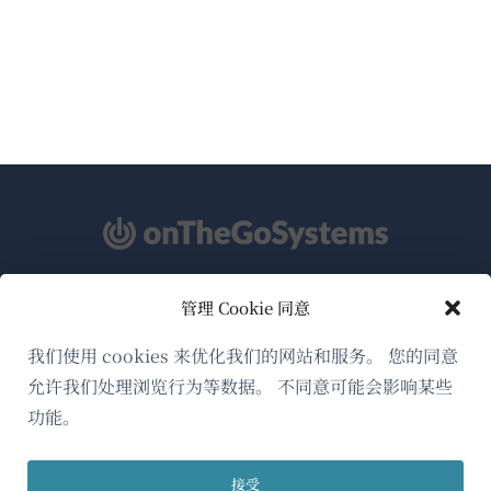
管理 Cookie 同意
关于WPML
GDPR与隐私政策
我们使用 cookies 来优化我们的网站和服务。 您的同意
允许我们处理浏览行为等数据。 不同意可能会影响某些
（在
加入我们的团队
功能。
新
（在
（在
（在
窗
新
新
新
口
接受
窗
窗
窗