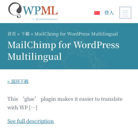
登入
跳
到
首页
» 下載 » MailChimp for WordPress Multilingual
内
MailChimp for WordPress
容
Multilingual
« 返回下载
This ‘glue’ plugin makes it easier to translate
with WP […]
See full description