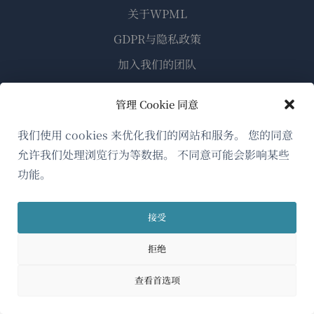
关于WPML
GDPR与隐私政策
（在
加入我们的团队
新
（在
（在
（在
窗
管理 Cookie 同意
新
新
新
口
窗
窗
窗
我们使用 cookies 来优化我们的网站和服务。 您的同意
简体中文
中
口
口
口
允许我们处理浏览行为等数据。 不同意可能会影响某些
打
中
中
中
功能。
（在
© 2026
OnTheGoSystems Limited
打
打
打
开）
开）
开）
开）
新
接受
窗
口
拒绝
中
打
查看首选项
开）