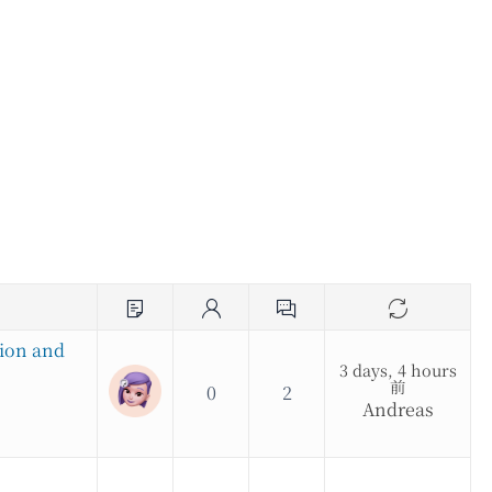
）
tion and
3 days, 4 hours
前
0
2
Andreas