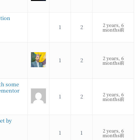
stion
2 years, 6
1
2
months前
2 years, 6
1
2
months前
ith some
Elementor
2 years, 6
1
2
months前
et by
2 years, 6
1
1
months前