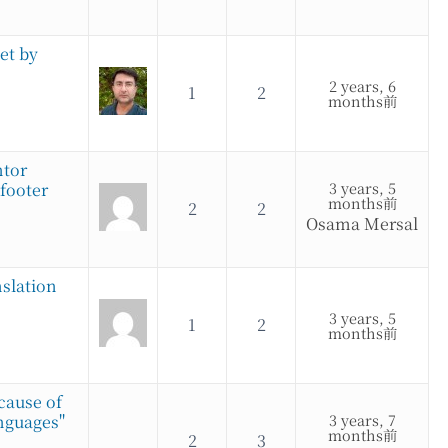
et by
2 years, 6
1
2
months前
ntor
3 years, 5
footer
months前
2
2
Osama Mersal
slation
3 years, 5
1
2
months前
cause of
3 years, 7
anguages"
months前
2
3