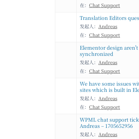
在：
Chat Support
Translation Editors que
发起人：
Andreas
在：
Chat Support
Elementor design aren't
synchronized
发起人：
Andreas
在：
Chat Support
We have some issues w
sites which is built in 
发起人：
Andreas
在：
Chat Support
WPML chat support tick
Andreas – 1705652956
发起人：
Andreas