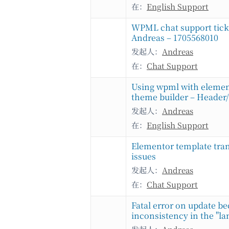
在：
English Support
WPML chat support tick
Andreas – 1705568010
发起人：
Andreas
在：
Chat Support
Using wpml with eleme
theme builder – Header/
发起人：
Andreas
在：
English Support
Elementor template tran
issues
发起人：
Andreas
在：
Chat Support
Fatal error on update be
inconsistency in the "l