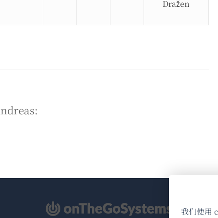
Dražen
）
reas:
（在
我们使用 