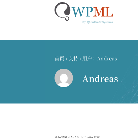
跳
到
内
首页
›
支持
›
用户：Andreas
容
Andreas