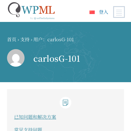
登入
跳
到
内
首页
›
支持
›
用户：carlosG-101
容
carlosG-101
已知问题和解决方案
常见支持问题