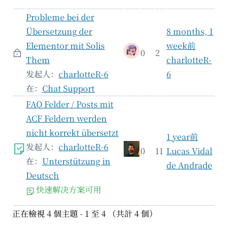
Probleme bei der
Übersetzung der
8 months, 1
Elementor mit Solis
week前
0
2
Them
charlotteR-
发起人：
charlotteR-6
6
在：
Chat Support
FAQ Felder / Posts mit
ACF Feldern werden
nicht korrekt übersetzt
1 year前
发起人：
charlotteR-6
0
11
Lucas Vidal
在：
Unterstützung in
de Andrade
Deutsch
快速解决方案可用
正在檢視 4 個主題 - 1 至 4 （共計 4 個）