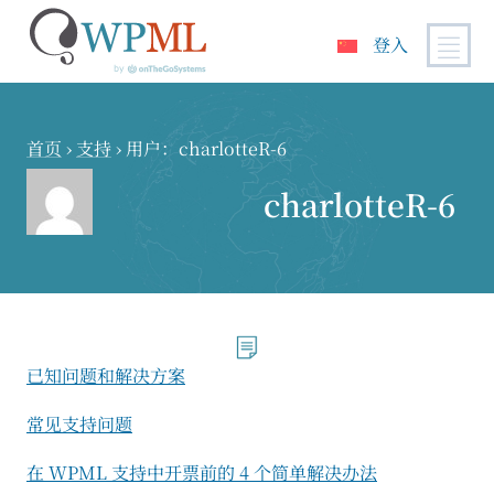
登入
跳
到
内
首页
›
支持
›
用户：charlotteR-6
容
charlotteR-6
已知问题和解决方案
常见支持问题
在 WPML 支持中开票前的 4 个简单解决办法