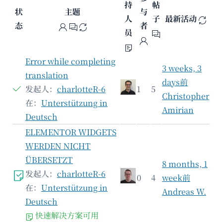
持
帖
状
主题
与
人
子
最新活动
态
者
员
Error while completing
3 weeks, 3
translation
days前
发起人：
charlotteR-6
1
5
Christopher
在：
Unterstützung in
Amirian
Deutsch
ELEMENTOR WIDGETS
WERDEN NICHT
ÜBERSETZT
8 months, 1
发起人：
charlotteR-6
0
4
week前
在：
Unterstützung in
Andreas W.
Deutsch
快速解决方案可用