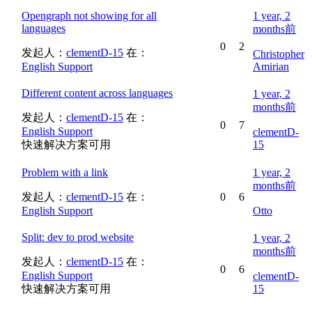
Opengraph not showing for all
1 year, 2
languages
months前
0
2
发起人：
clementD-15
在：
Christopher
English Support
Amirian
Different content across languages
1 year, 2
months前
发起人：
clementD-15
在：
0
7
English Support
clementD-
快速解决方案可用
15
Problem with a link
1 year, 2
months前
发起人：
clementD-15
在：
0
6
English Support
Otto
Split: dev to prod website
1 year, 2
months前
发起人：
clementD-15
在：
0
6
English Support
clementD-
快速解决方案可用
15