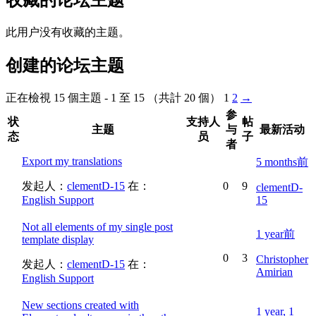
此用户没有收藏的主题。
创建的论坛主题
正在檢視 15 個主題 - 1 至 15 （共計 20 個）
1
2
→
参
状
支持人
帖
主题
与
最新活动
态
员
子
者
Export my translations
5 months前
发起人：
clementD-15
在：
0
9
clementD-
English Support
15
Not all elements of my single post
1 year前
template display
0
3
Christopher
发起人：
clementD-15
在：
Amirian
English Support
New sections created with
1 year, 1