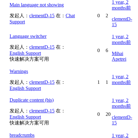
1 year, 2
Main language not showing
months前
发起人：
clementD-15
在：
Chat
0
2
clementD-
Support
15
Language switcher
1 year, 2
months前
发起人：
clementD-15
在：
0
6
English Support
Mihai
快速解决方案可用
Apetrei
Warnings
1 year, 2
发起人：
clementD-15
在：
1
1
months前
English Support
Duplicate content (bis)
1 year, 2
months前
发起人：
clementD-15
在：
0
20
English Support
clementD-
快速解决方案可用
15
breadcrumbs
1 year, 2