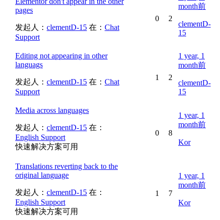
Elementor don't appear in the other
month前
pages
0
2
clementD-
发起人：
clementD-15
在：
Chat
15
Support
Editing not appearing in other
1 year, 1
languags
month前
1
2
发起人：
clementD-15
在：
Chat
clementD-
Support
15
Media across languages
1 year, 1
month前
发起人：
clementD-15
在：
0
8
English Support
Kor
快速解决方案可用
Translations reverting back to the
original language
1 year, 1
month前
发起人：
clementD-15
在：
1
7
English Support
Kor
快速解决方案可用