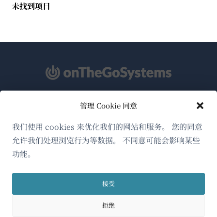
未找到项目
管理 Cookie 同意
关于WPML
GDPR与隐私政策
我们使用 cookies 来优化我们的网站和服务。 您的同意
允许我们处理浏览行为等数据。 不同意可能会影响某些
（在
加入我们的团队
功能。
新
（在
（在
（在
窗
新
新
新
口
接受
窗
窗
窗
简体中文
中
口
口
口
拒绝
打
中
中
中