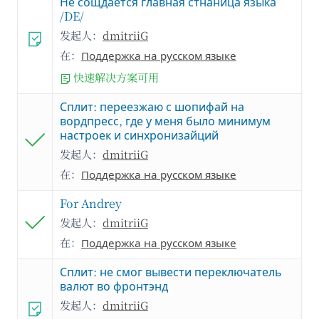
Не сощдается главная стнаница языка
/DE/
发起人：
dmitriiG
在：
Поддержка на русском языке
快速解决方案可用
Сплит: переезжаю с шопифай на
вордпресс, где у меня было минимум
настроек и синхронизайций
发起人：
dmitriiG
在：
Поддержка на русском языке
For Andrey
发起人：
dmitriiG
在：
Поддержка на русском языке
Сплит: не смог вывести переключатель
валют во фронтэнд
发起人：
dmitriiG