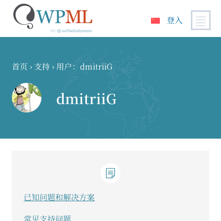
登入
跳
到
内
首页
›
支持
›
用户：dmitriiG
容
dmitriiG
已知问题和解决方案
常见支持问题