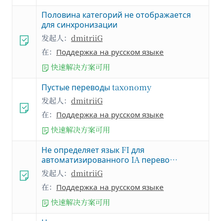
Половина категорий не отображается
для синхронизации
发起人：
dmitriiG
在：
Поддержка на русском языке
快速解决方案可用
Пустые переводы taxonomy
发起人：
dmitriiG
在：
Поддержка на русском языке
快速解决方案可用
Не определяет язык FI для
автоматизированного IA перево…
发起人：
dmitriiG
在：
Поддержка на русском языке
快速解决方案可用