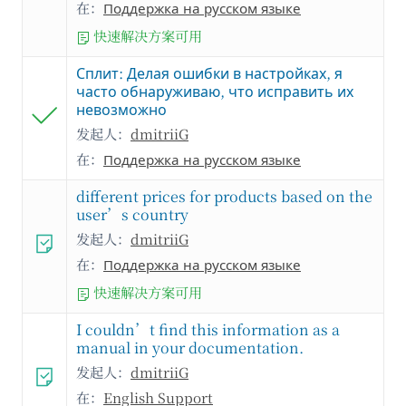
在：
Поддержка на русском языке
快速解决方案可用
Сплит: Делая ошибки в настройках, я
часто обнаруживаю, что исправить их
невозможно
发起人：
dmitriiG
在：
Поддержка на русском языке
different prices for products based on the
user’s country
发起人：
dmitriiG
在：
Поддержка на русском языке
快速解决方案可用
I couldn’t find this information as a
manual in your documentation.
发起人：
dmitriiG
在：
English Support