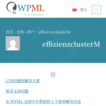
登入
跳
到
内
首页
›
支持
›
用户：effizienzclusterM
容
effizienzclusterM
已知问题和解决方案
常见支持问题
在 WPML 支持中开票前的 4 个简单解决办法