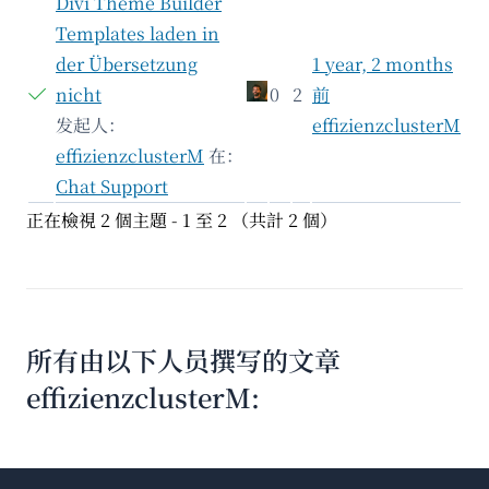
Divi Theme Builder
Templates laden in
der Übersetzung
1 year, 2 months
nicht
0
2
前
发起人：
effizienzclusterM
effizienzclusterM
在：
Chat Support
正在檢視 2 個主題 - 1 至 2 （共計 2 個）
所有由以下人员撰写的文章
effizienzclusterM: