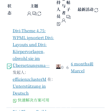
持
帖
状
主题
与
人
子
最新活动
态
者
员
Divi-Theme 4.75:
WPML ignoriert Divi-
Layouts und Divi-
Körpervorlagen,
obwohl sie im
6 months前
Übersetzungsma…
0
6
Marcel
发起人：
effizienzclusterM
在：
Unterstützung in
Deutsch
快速解决方案可用