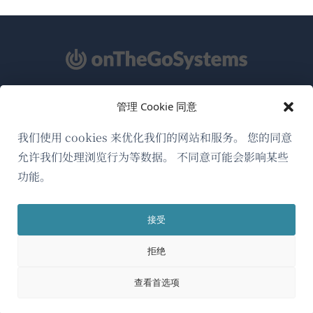
管理 Cookie 同意
关于WPML
GDPR与隐私政策
我们使用 cookies 来优化我们的网站和服务。 您的同意
允许我们处理浏览行为等数据。 不同意可能会影响某些
（在
加入我们的团队
功能。
新
（在
（在
（在
窗
新
新
新
口
接受
窗
窗
窗
简体中文
中
口
口
口
拒绝
打
中
中
中
（在
© 2026
OnTheGoSystems Limited
打
打
打
开）
查看首选项
开）
开）
开）
新
窗