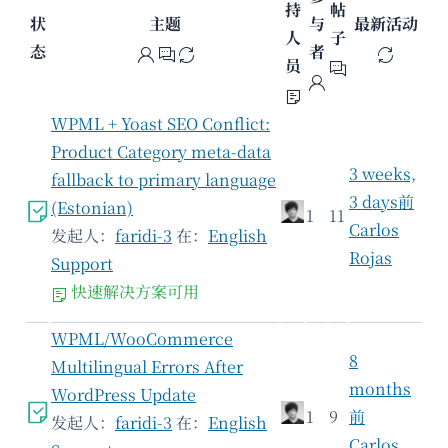
持
帖
状
主题
与
最新活动
人
子
态
者
员
WPML + Yoast SEO Conflict:
Product Category meta-data
3 weeks,
fallback to primary language
3 days前
(Estonian)
1
11
Carlos
发起人：
faridi-3
在：
English
Rojas
Support
快速解决方案可用
WPML/WooCommerce
8
Multilingual Errors After
months
WordPress Update
1
9
前
发起人：
faridi-3
在：
English
Carlos