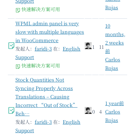
Support
Rojas
快速解决方案可用
WPML admin panel is very
10
slow with multiple languages
months,
in WooCommerce
2 weeks
1
11
发起人：
faridi-3
在：
English
前
Support
Carlos
快速解决方案可用
Rojas
Stock Quantities Not
Syncing Properly Across
Translations – Causing
1 year前
Incorrect “Out of Stock”
0
4
Carlos
Beh…
Rojas
发起人：
faridi-3
在：
English
Support