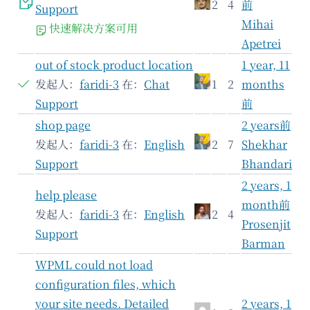
2
4
前
Support
Mihai
快速解决方案可用
Apetrei
out of stock product location
1 year, 11
发起人：
faridi-3
在：
Chat
1
2
months
Support
前
shop page
2 years前
发起人：
faridi-3
在：
English
2
7
Shekhar
Support
Bhandari
2 years, 1
help please
month前
发起人：
faridi-3
在：
English
2
4
Prosenjit
Support
Barman
WPML could not load
configuration files, which
your site needs. Detailed
2 years, 1