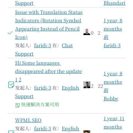
Support
Bhandari
Issue with Translation Status
Indicators (Rotation Symbol
1 year, 8
Appearing Instead of Pencil
months
0
2
Icon)
前
发起人：
faridi-3
在：
Chat
faridi-3
Support
Hi Some languages ​​
disappeared after the update
1 year, 8
1
2
months
2
22
发起人：
faridi-3
在：
English
前
Support
Bobby
快速解决方案可用
1 year, 11
WPML SEO
months
发起人：
faridi-3
在：
English