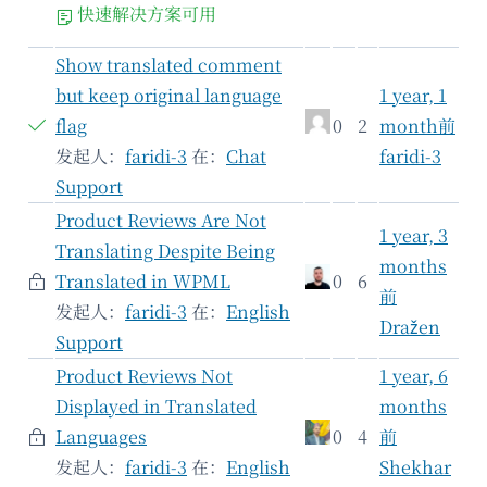
快速解决方案可用
Show translated comment
but keep original language
1 year, 1
flag
0
2
month前
发起人：
faridi-3
在：
Chat
faridi-3
Support
Product Reviews Are Not
1 year, 3
Translating Despite Being
months
Translated in WPML
0
6
前
发起人：
faridi-3
在：
English
Dražen
Support
Product Reviews Not
1 year, 6
Displayed in Translated
months
Languages
0
4
前
发起人：
faridi-3
在：
English
Shekhar