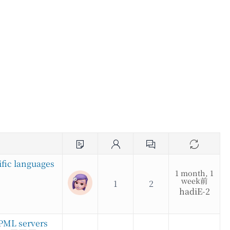
fic languages
1 month, 1
week前
1
2
hadiE-2
PML servers