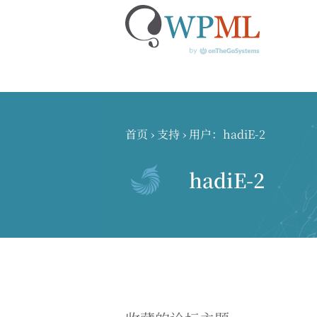
跳
到
内
首页
›
支持
›
用户：hadiE-2
容
hadiE-2