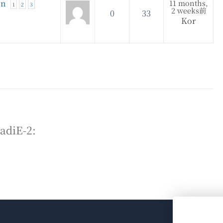
on
11 months,
1
2
3
2 weeks前
0
33
Kor
iE-2: