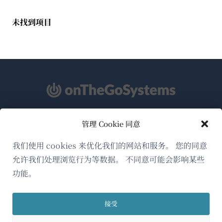
未找到项目
管理 Cookie 同意
关于WPML
GDPR与隐私政策
我们使用 cookies 来优化我们的网站和服务。 您的同意
允许我们处理浏览行为等数据。 不同意可能会影响某些
（在
加入我们的团队
功能。
新
（在
（在
（在
窗
新
新
新
口
接受
窗
窗
窗
简体中文
中
口
口
口