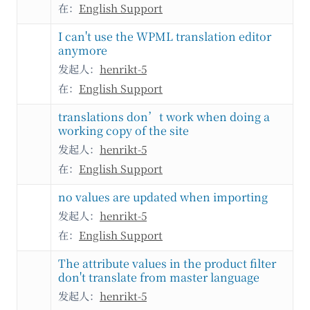
在：
English Support
I can't use the WPML translation editor
anymore
发起人：
henrikt-5
在：
English Support
translations don’t work when doing a
working copy of the site
发起人：
henrikt-5
在：
English Support
no values are updated when importing
发起人：
henrikt-5
在：
English Support
The attribute values in the product filter
don't translate from master language
发起人：
henrikt-5