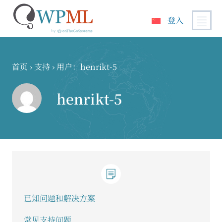
登入
跳
到
内
首页
›
支持
›
用户：henrikt-5
容
henrikt-5
已知问题和解决方案
常见支持问题