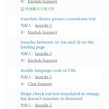
在：
English Support
快速解决方案可用
translate theme promo countdown text
发起人：
henrikt-5
在：
English Support
transfer between /sv /en and /fr on the
landing page
发起人：
henrikt-5
在：
English Support
double language code in URL
发起人：
henrikt-5
在：
Chat Support
Stripe check out text translated in strings
but doesn't translate to frontend
发起人：
henrikt-5