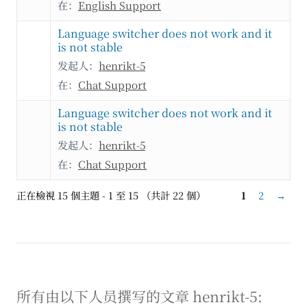
在：
English Support
Language switcher does not work and it
is not stable
发起人：
henrikt-5
在：
Chat Support
Language switcher does not work and it
is not stable
发起人：
henrikt-5
在：
Chat Support
正在檢視 15 個主題 - 1 至 15 （共計 22 個）
1
2
→
所有由以下人员撰写的文章 henrikt-5: