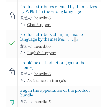
Product attributes created by themselves
by WPML in the wrong language
发起人：
henrikt-5
在：
Chat Support
Product attributs changing maste
language by themselves
1
2
3
发起人：
henrikt-5
在：
English Support
problème de traduction ( ça tombe
bien…)
发起人：
henrikt-5
在：
Assistance en français
Bug in the appearance of the product
bundle
发起人：
henrikt-5