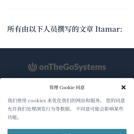
所有由以下人员撰写的文章 Itamar:
管理 Cookie 同意
关于WPML
GDPR与隐私政策
我们使用 cookies 来优化我们的网站和服务。 您的同意
允许我们处理浏览行为等数据。 不同意可能会影响某些
（在
加入我们的团队
功能。
新
（在
（在
（在
窗
新
新
新