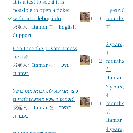
It is a test to see if it is
possible to open a ticket
1 year, 8
without a debug info
1
1
months
发起人：
Itamar
在：
English
前
Support
2 years,
Can I see the private access
4
fields?
1
2
months
发起人：
Itamar
在：
תמיכה
前
בעברית
Itamar
2 years,
כיצד אני יכול לתרגם אלמנטים של
4
אלמנטור שלא מופיעים לתרגום?
1
1
months
发起人：
Itamar
在：
תמיכה
前
בעברית
Itamar
4 years,