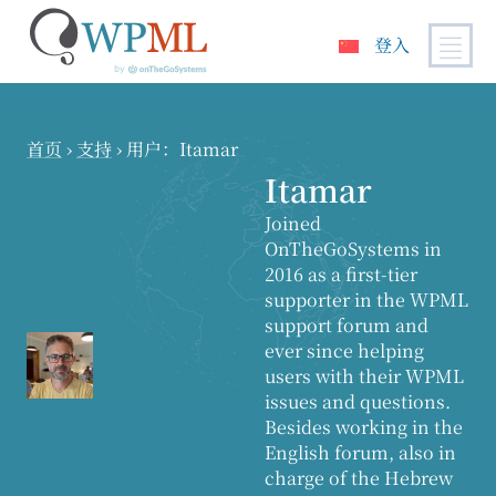
登入
跳
到
内
首页
›
支持
›
用户：Itamar
容
Itamar
Joined
OnTheGoSystems in
2016 as a first-tier
supporter in the WPML
support forum and
ever since helping
users with their WPML
issues and questions.
Besides working in the
English forum, also in
charge of the Hebrew