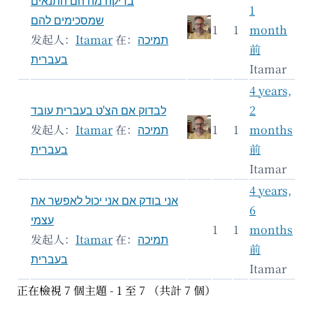
בדיקה מה הם התנאים
1
שמסכימים להם
1
1
month
发起人：
Itamar
在：
תמיכה
前
בעברית
Itamar
4 years,
לבדוק אם הצ'ט בעברית עובד
2
发起人：
Itamar
在：
תמיכה
1
1
months
בעברית
前
Itamar
4 years,
אני בודק אם אני יכול לאפשר את
6
עצמי
1
1
months
发起人：
Itamar
在：
תמיכה
前
בעברית
Itamar
正在檢視 7 個主題 - 1 至 7 （共計 7 個）