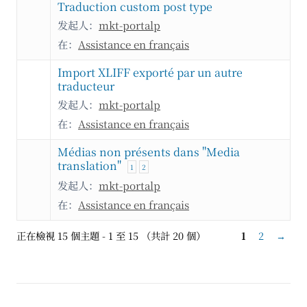
Traduction custom post type
发起人：
mkt-portalp
在：
Assistance en français
Import XLIFF exporté par un autre
traducteur
发起人：
mkt-portalp
在：
Assistance en français
Médias non présents dans "Media
translation"
1
2
发起人：
mkt-portalp
在：
Assistance en français
正在檢視 15 個主題 - 1 至 15 （共計 20 個）
1
2
→