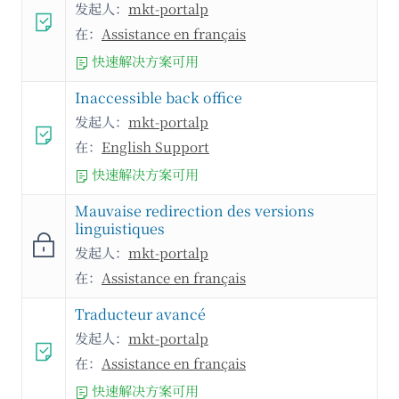
发起人：
mkt-portalp
在：
Assistance en français
快速解决方案可用
Inaccessible back office
发起人：
mkt-portalp
在：
English Support
快速解决方案可用
Mauvaise redirection des versions
linguistiques
发起人：
mkt-portalp
在：
Assistance en français
Traducteur avancé
发起人：
mkt-portalp
在：
Assistance en français
快速解决方案可用