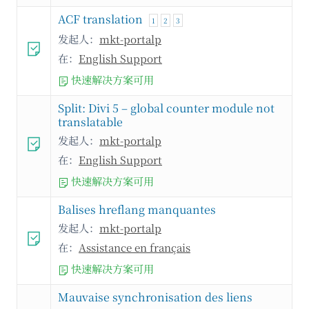
ACF translation
1
2
3
发起人：
mkt-portalp
在：
English Support
快速解决方案可用
Split: Divi 5 – global counter module not
translatable
发起人：
mkt-portalp
在：
English Support
快速解决方案可用
Balises hreflang manquantes
发起人：
mkt-portalp
在：
Assistance en français
快速解决方案可用
Mauvaise synchronisation des liens