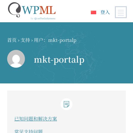
登入
跳
到
内
首页
›
支持
›
用户：mkt-portalp
容
mkt-portalp
已知问题和解决方案
常见支持问题