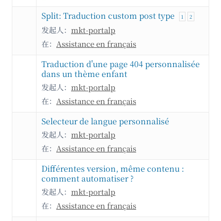
Split: Traduction custom post type
1
2
发起人：
mkt-portalp
在：
Assistance en français
Traduction d'une page 404 personnalisée
dans un thème enfant
发起人：
mkt-portalp
在：
Assistance en français
Selecteur de langue personnalisé
发起人：
mkt-portalp
在：
Assistance en français
Différentes version, même contenu :
comment automatiser ?
发起人：
mkt-portalp
在：
Assistance en français