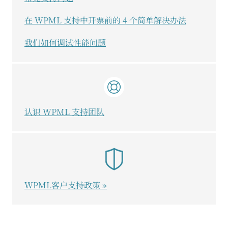
在 WPML 支持中开票前的 4 个简单解决办法
我们如何调试性能问题
认识 WPML 支持团队
WPML客户支持政策 »