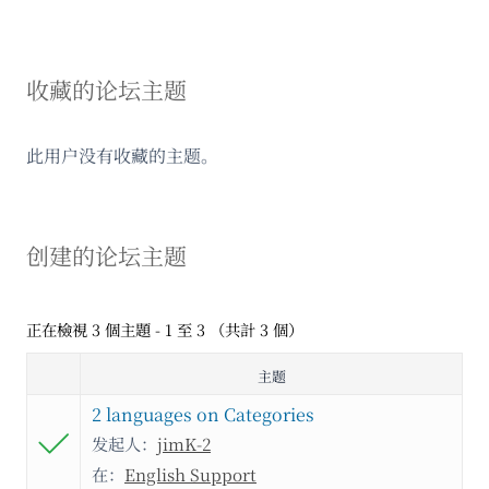
收藏的论坛主题
此用户没有收藏的主题。
创建的论坛主题
正在檢視 3 個主題 - 1 至 3 （共計 3 個）
主题
2 languages on Categories
发起人：
jimK-2
在：
English Support