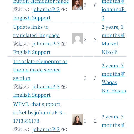
button elementor made
months前
3
6
发起人：
johannaP-3
在：
johannaP-
English Support
3
Update links to
2 years, 3
translated language
months前
2
2
发起人：
johannaP-3
在：
Marsel
English Support
Nikolli
Translate elementor or
2 years, 3
theme made service
months前
section
2
3
Waqas
发起人：
johannaP-3
在：
Bin Hasan
English Support
WPML chat support
ticket by johannaP-3 –
2 years, 3
1713350178
1
2
months前
发起人：
johannaP-3
在：