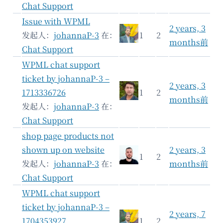
Chat Support
Issue with WPML
2 years, 3
发起人：
johannaP-3
在：
1
2
months前
Chat Support
WPML chat support
ticket by johannaP-3 –
2 years, 3
1713336726
1
2
months前
发起人：
johannaP-3
在：
Chat Support
shop page products not
shown up on website
2 years, 3
1
2
发起人：
johannaP-3
在：
months前
Chat Support
WPML chat support
ticket by johannaP-3 –
2 years, 7
1704353927
1
2