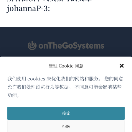
johannaP-3:
管理 Cookie 同意
关于WPML
GDPR与隐私政策
我们使用 cookies 来优化我们的网站和服务。 您的同意
允许我们处理浏览行为等数据。 不同意可能会影响某些
（在
加入我们的团队
功能。
新
（在
（在
（在
窗
新
新
新
口
接受
窗
窗
窗
简体中文
中
口
口
口
拒绝
打
中
中
中