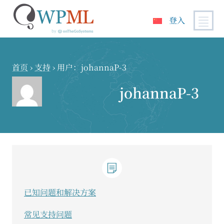
登入
跳
到
内
首页
›
支持
›
用户：johannaP-3
容
johannaP-3
已知问题和解决方案
常见支持问题