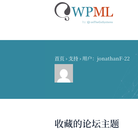
跳
到
内
首页
›
支持
›
用户：jonathanF-22
容
收藏的论坛主题