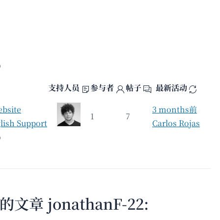
個）
支持人员
参与者
帖子
最新活动
ebsite
3 months前
1
7
lish Support
Carlos Rojas
個）
 jonathanF-22: