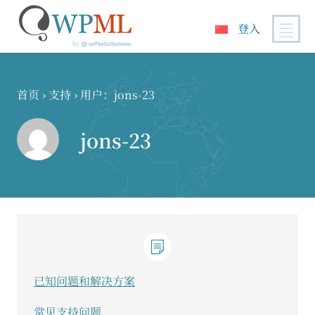
登入
跳
到
内
首页
›
支持
›
用户：jons-23
容
jons-23
已知问题和解决方案
常见支持问题