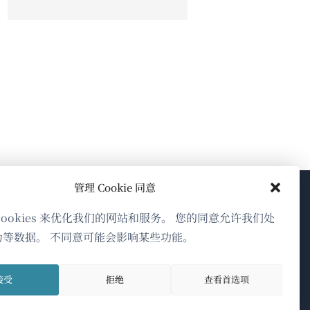
管理 Cookie 同意
关于WPML
cookies 来优化我们的网站和服务。 您的同意允许我们处
为等数据。 不同意可能会影响某些功能。
GDPR与隐私政策
（在
加入我们的团队
接受
拒绝
查看首选项
新
（在
（在
（在
窗