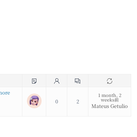
gnore
1 month, 2
weeks前
0
2
Mateus Getulio