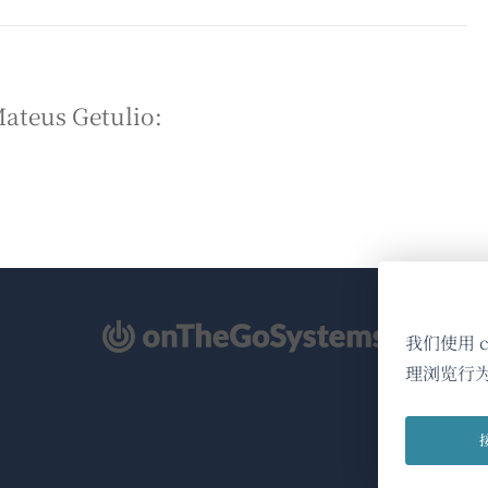
s Getulio:
（在
我们使用 
新
理浏览行
窗
口
中
打