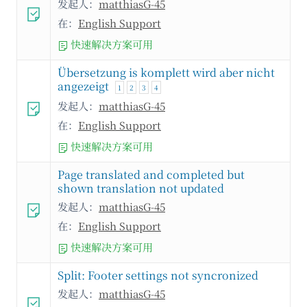
发起人：
matthiasG-45
在：
English Support
快速解决方案可用
Übersetzung is komplett wird aber nicht
angezeigt
1
2
3
4
发起人：
matthiasG-45
在：
English Support
快速解决方案可用
Page translated and completed but
shown translation not updated
发起人：
matthiasG-45
在：
English Support
快速解决方案可用
Split: Footer settings not syncronized
发起人：
matthiasG-45