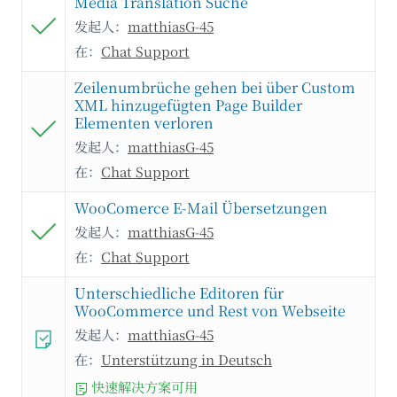
Media Translation Suche
发起人：
matthiasG-45
在：
Chat Support
Zeilenumbrüche gehen bei über Custom
XML hinzugefügten Page Builder
Elementen verloren
发起人：
matthiasG-45
在：
Chat Support
WooComerce E-Mail Übersetzungen
发起人：
matthiasG-45
在：
Chat Support
Unterschiedliche Editoren für
WooCommerce und Rest von Webseite
发起人：
matthiasG-45
在：
Unterstützung in Deutsch
快速解决方案可用