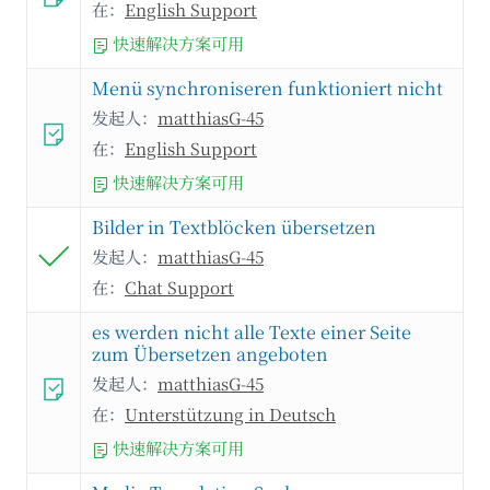
在：
English Support
快速解决方案可用
Menü synchroniseren funktioniert nicht
发起人：
matthiasG-45
在：
English Support
快速解决方案可用
Bilder in Textblöcken übersetzen
发起人：
matthiasG-45
在：
Chat Support
es werden nicht alle Texte einer Seite
zum Übersetzen angeboten
发起人：
matthiasG-45
在：
Unterstützung in Deutsch
快速解决方案可用