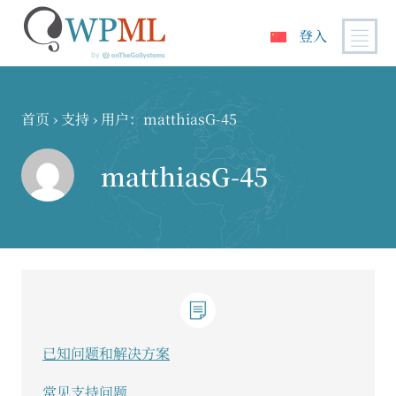
登入
跳
到
内
首页
›
支持
›
用户：matthiasG-45
容
matthiasG-45
已知问题和解决方案
常见支持问题