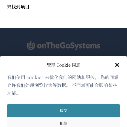
未找到项目
管理 Cookie 同意
关于WPML
GDPR与隐私政策
我们使用 cookies 来优化我们的网站和服务。 您的同意
允许我们处理浏览行为等数据。 不同意可能会影响某些
（在
加入我们的团队
功能。
新
（在
（在
（在
窗
新
新
新
口
接受
窗
窗
窗
简体中文
中
口
口
口
拒绝
打
中
中
中