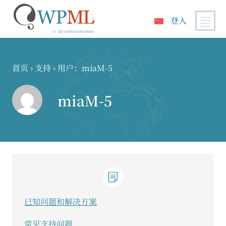
登入
跳
到
内
首页
›
支持
›
用户：miaM-5
容
miaM-5
已知问题和解决方案
常见支持问题