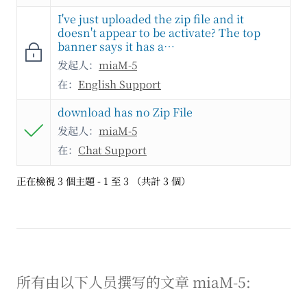
I've just uploaded the zip file and it
doesn't appear to be activate? The top
banner says it has a…
发起人：
miaM-5
在：
English Support
download has no Zip File
发起人：
miaM-5
在：
Chat Support
正在檢視 3 個主題 - 1 至 3 （共計 3 個）
所有由以下人员撰写的文章 miaM-5: