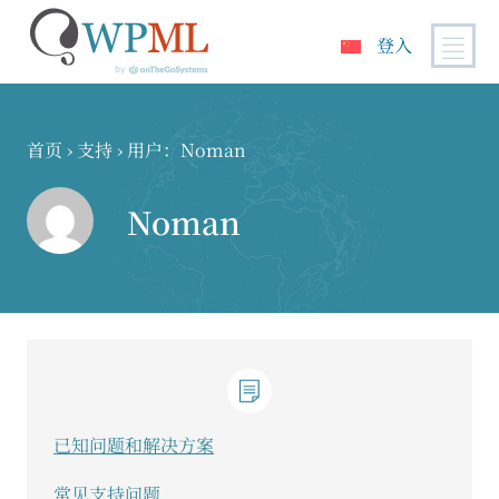
登入
跳
到
内
首页
›
支持
›
用户：Noman
容
Noman
已知问题和解决方案
常见支持问题