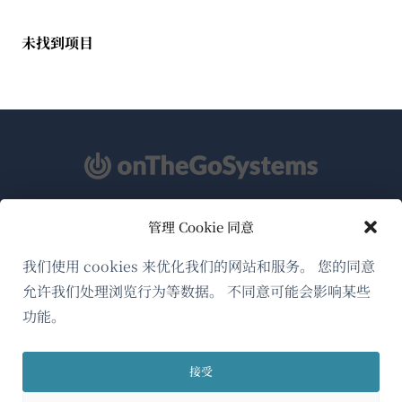
未找到项目
管理 Cookie 同意
关于WPML
GDPR与隐私政策
我们使用 cookies 来优化我们的网站和服务。 您的同意
允许我们处理浏览行为等数据。 不同意可能会影响某些
（在
加入我们的团队
功能。
新
（在
（在
（在
窗
新
新
新
口
接受
窗
窗
窗
简体中文
中
口
口
口