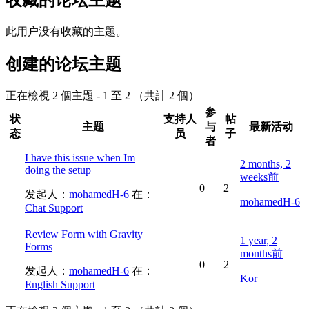
此用户没有收藏的主题。
创建的论坛主题
正在檢視 2 個主題 - 1 至 2 （共計 2 個）
参
状
支持人
帖
主题
与
最新活动
态
员
子
者
I have this issue when Im
2 months, 2
doing the setup
weeks前
0
2
发起人：
mohamedH-6
在：
mohamedH-6
Chat Support
Review Form with Gravity
1 year, 2
Forms
months前
0
2
发起人：
mohamedH-6
在：
Kor
English Support