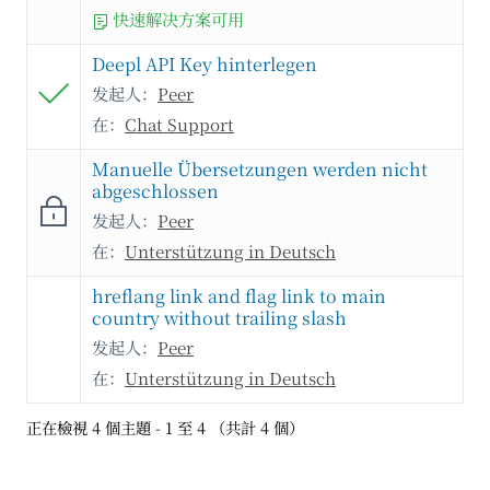
快速解决方案可用
Deepl API Key hinterlegen
发起人：
Peer
在：
Chat Support
Manuelle Übersetzungen werden nicht
abgeschlossen
发起人：
Peer
在：
Unterstützung in Deutsch
hreflang link and flag link to main
country without trailing slash
发起人：
Peer
在：
Unterstützung in Deutsch
正在檢視 4 個主題 - 1 至 4 （共計 4 個）