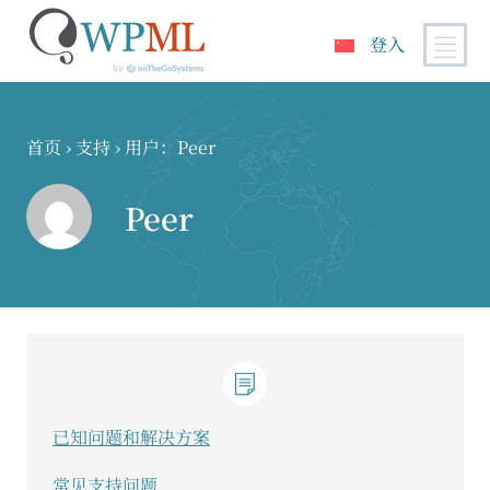
登入
跳
到
内
首页
›
支持
›
用户：Peer
容
Peer
已知问题和解决方案
常见支持问题