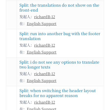
Split: the translations do not show on the
front-end
发起人：
richardB-12
在：
English Support
Split: run into another bug with the footer
translation
发起人：
richardB-12
在：
English Support
Split: i do not see any options to translate
two longer texts
发起人：
richardB-12
在：
English Support
Split: when switching the header layout
breaks for no apparent reason
发起人：
richardB-12
在：
English Support