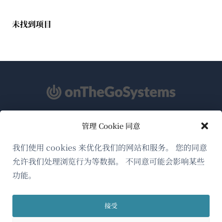
未找到项目
管理 Cookie 同意
关于WPML
GDPR与隐私政策
我们使用 cookies 来优化我们的网站和服务。 您的同意
允许我们处理浏览行为等数据。 不同意可能会影响某些
（在
加入我们的团队
功能。
新
（在
（在
（在
窗
新
新
新
口
接受
窗
窗
窗
简体中文
中
口
口
口