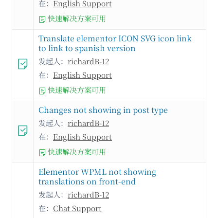
在：
English Support
快速解决方案可用
Translate elementor ICON SVG icon link
to link to spanish version
发起人：
richardB-12
在：
English Support
快速解决方案可用
Changes not showing in post type
发起人：
richardB-12
在：
English Support
快速解决方案可用
Elementor WPML not showing
translations on front-end
发起人：
richardB-12
在：
Chat Support