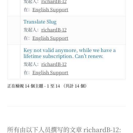
发起人：
richardB-12
在：
English Support
Translate Slug
发起人：
richardB-12
在：
English Support
Key not valid anymore, while we have a
lifetime subscription. Can't renew.
发起人：
richardB-12
在：
English Support
正在檢視 14 個主題 - 1 至 14 （共計 14 個）
所有由以下人员撰写的文章 richardB-12: