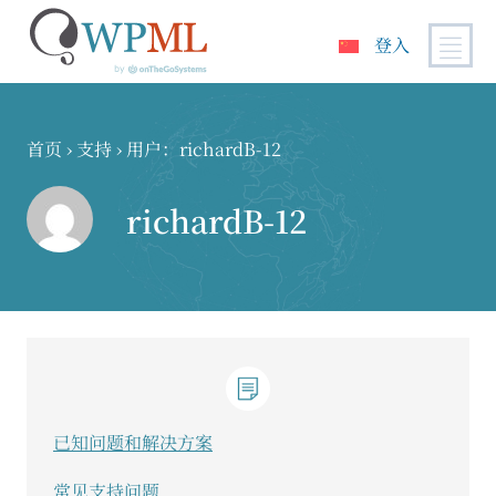
登入
跳
到
内
首页
›
支持
›
用户：richardB-12
容
richardB-12
已知问题和解决方案
常见支持问题