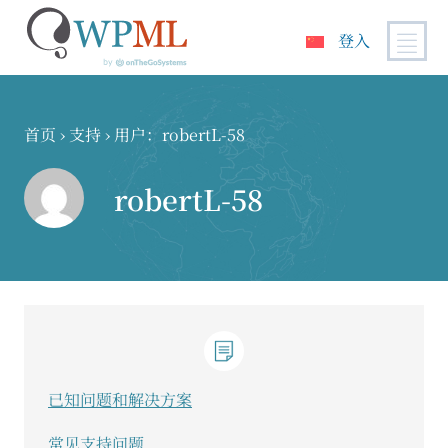
登入
跳
到
内
首页
›
支持
›
用户：robertL-58
容
robertL-58
已知问题和解决方案
常见支持问题