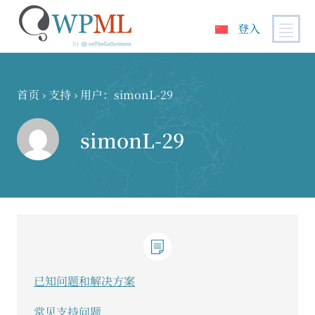
登入
跳
到
内
首页
›
支持
›
用户：simonL-29
容
simonL-29
已知问题和解决方案
常见支持问题