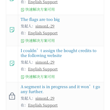
在：
English Support
快速解决方案可用
The flags are too big
发起人：
simonL-29
在：
English Support
快速解决方案可用
I couldn’t assign the bought credits to
the following website
发起人：
simonL-29
在：
English Support
快速解决方案可用
A segment is in progress and it won’t go
any further.
发起人：
simonL-29
在：
English Support