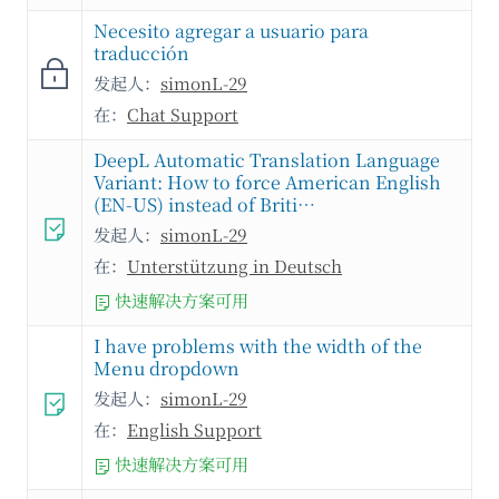
Necesito agregar a usuario para
traducción
发起人：
simonL-29
在：
Chat Support
DeepL Automatic Translation Language
Variant: How to force American English
(EN-US) instead of Briti…
发起人：
simonL-29
在：
Unterstützung in Deutsch
快速解决方案可用
I have problems with the width of the
Menu dropdown
发起人：
simonL-29
在：
English Support
快速解决方案可用