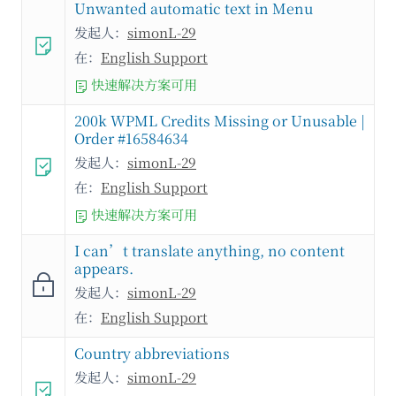
Unwanted automatic text in Menu
发起人：
simonL-29
在：
English Support
快速解决方案可用
200k WPML Credits Missing or Unusable |
Order #16584634
发起人：
simonL-29
在：
English Support
快速解决方案可用
I can’t translate anything, no content
appears.
发起人：
simonL-29
在：
English Support
Country abbreviations
发起人：
simonL-29