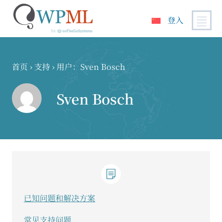
登入
跳
到
内
首页
›
支持
›
用户：Sven Bosch
容
Sven Bosch
已知问题和解决方案
常见支持问题