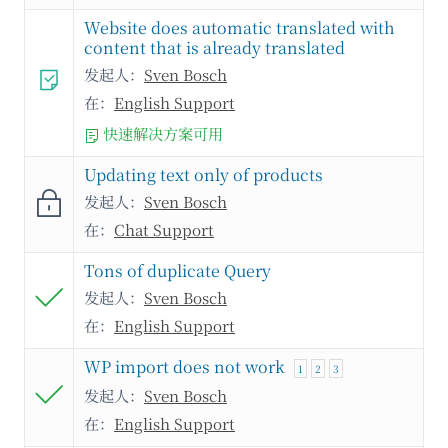
Website does automatic translated with
content that is already translated
发起人：
Sven Bosch
在：
English Support
快速解决方案可用
Updating text only of products
发起人：
Sven Bosch
在：
Chat Support
Tons of duplicate Query
发起人：
Sven Bosch
在：
English Support
WP import does not work
1
2
3
发起人：
Sven Bosch
在：
English Support