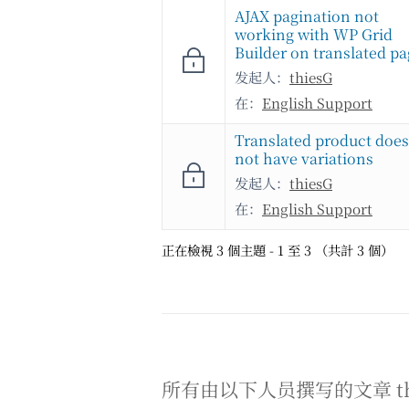
AJAX pagination not
working with WP Grid
Builder on translated p
发起人：
thiesG
在：
English Support
Translated product does
not have variations
发起人：
thiesG
在：
English Support
正在檢視 3 個主題 - 1 至 3 （共計 3 個）
所有由以下人员撰写的文章 thi