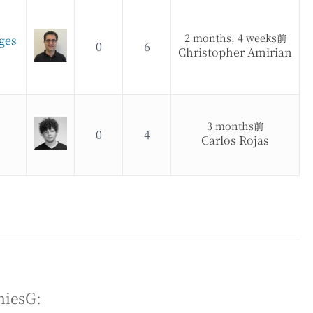
2 months, 4 weeks前
ages
0
6
Christopher Amirian
3 months前
0
4
Carlos Rojas
esG: