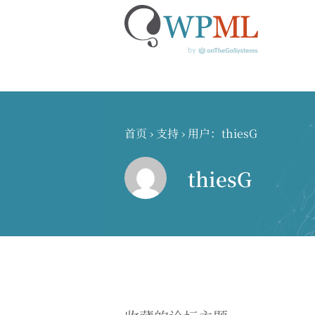
跳
到
内
首页
›
支持
›
用户：thiesG
容
thiesG